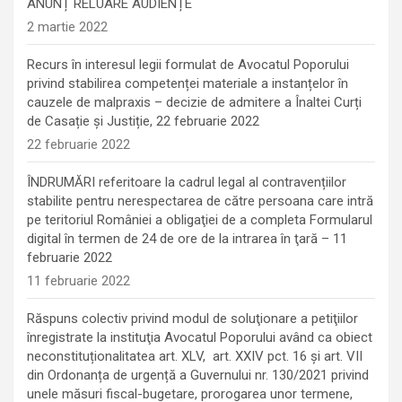
ANUNȚ RELUARE AUDIENȚE
2 martie 2022
Recurs în interesul legii formulat de Avocatul Poporului
privind stabilirea competenței materiale a instanțelor în
cauzele de malpraxis – decizie de admitere a Înaltei Curți
de Casație și Justiție, 22 februarie 2022
22 februarie 2022
ÎNDRUMĂRI referitoare la cadrul legal al contravențiilor
stabilite pentru nerespectarea de către persoana care intră
pe teritoriul României a obligaţiei de a completa Formularul
digital în termen de 24 de ore de la intrarea în ţară – 11
februarie 2022
11 februarie 2022
Răspuns colectiv privind modul de soluţionare a petiţiilor
înregistrate la instituţia Avocatul Poporului având ca obiect
neconstituționalitatea art. XLV, art. XXIV pct. 16 și art. VII
din Ordonanța de urgență a Guvernului nr. 130/2021 privind
unele măsuri fiscal-bugetare, prorogarea unor termene,