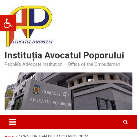
Skip
to
Deschide bara de unelte
content
Instituția Avocatul Poporului
People’s Advocate institution – Office of the Ombudsman
Home
CENTRE PENTRU MIGRANȚI 2024