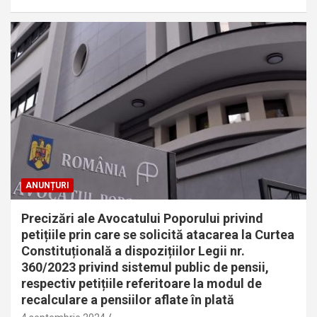
ANUNȚURI
Precizări ale Avocatului Poporului privind
petițiile prin care se solicită atacarea la Curtea
Constituțională a dispozițiilor Legii nr.
360/2023 privind sistemul public de pensii,
respectiv petițiile referitoare la modul de
recalculare a pensiilor aflate în plată