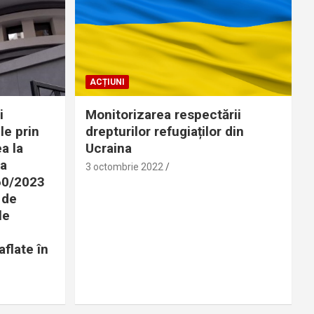
ACȚIUNI
i
Monitorizarea respectării
le prin
drepturilor refugiaților din
a la
Ucraina
 a
3 octombrie 2022
360/2023
 de
le
aflate în