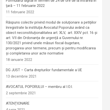
Formularul digital în termen de 24 de ore de la intrarea în
ţară – 11 februarie 2022
11 februarie 2022
Răspuns colectiv privind modul de soluţionare a petiţiilor
înregistrate la instituţia Avocatul Poporului având ca
obiect neconstituționalitatea art. XLV, art. XXIV pct. 16 și
art. VII din Ordonanța de urgență a Guvernului nr.
130/2021 privind unele măsuri fiscal-bugetare,
prorogarea unor termene, precum şi pentru modificarea
şi completarea unor acte normative
18 ianuarie 2022
DG JUST – Carta drepturilor fundamentale a UE
13 decembrie 2021
AVOCATUL POPORULUI – membru al I.O.I.
2 septembrie 2021
ATENȚIONARE
4 iunie 2021