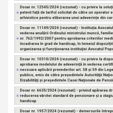
Dosar nr. 12545/2024 (rezumat) - cu privire la soluț
petent față de tariful solicitat de către un operator
arhivistice pentru eliberarea unei adeverințe din care
Dosar nr. 11149/2024 (rezumat) - Instituția Avocatul
vederea anulării Ordinului ministrului muncii, familiei
nr. 762/1992/2007 pentru aprobarea criteriilor medi
încadrarea în grad de handicap, în temeiul dispozițiilo
organizarea şi funcţionarea instituţiei Avocatul Popo
Dosar nr. 10310/2024 (rezumat) - cu privire la dispo
aprobarea modelului de adeverință în vederea certifi
necesare aplicării prevederilor art. 58 şi 59 din Leg
publice, emis de către președintele Autorităţii Naţi
Dizabilităţi şi preşedintele Casei Naţionale de Pensi
Dosar nr. 6635/2024 (rezumat) - privind apărarea dre
reducerea vârstei standard de pensionare și a stagiu
handicap
Dosar nr. 1957/2024 (rezumat) - demersurile întrepr