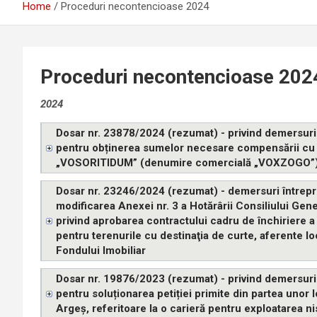
Home
Proceduri necontencioase 2024
Proceduri necontencioase 202
2024
Dosar nr. 23878/2024 (rezumat) - privind demersurile
pentru obținerea sumelor necesare compensării cu 
„VOSORITIDUM” (denumire comercială „VOXZOGO”
Dosar nr. 23246/2024 (rezumat) - demersuri întrepri
modificarea Anexei nr. 3 a Hotărârii Consiliului Gen
privind aprobarea contractului cadru de închiriere a t
pentru terenurile cu destinaţia de curte, aferente loc
Fondului Imobiliar
Dosar nr. 19876/2023 (rezumat) - privind demersurile
pentru soluționarea petiției primite din partea unor lo
Argeș, referitoare la o carieră pentru exploatarea nisi