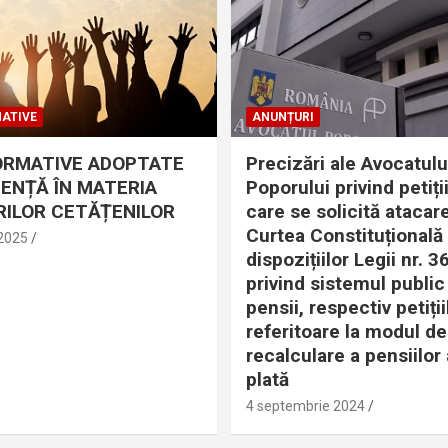
ATIVE
ANUNȚURI
ORMATIVE ADOPTATE
Precizări ale Avocatulu
DENȚĂ ÎN MATERIA
Poporului privind petiții
ILOR CETĂȚENILOR
care se solicită atacare
Curtea Constituțională
 2025
dispozițiilor Legii nr. 
privind sistemul public
pensii, respectiv petiții
referitoare la modul de
recalculare a pensiilor 
plată
4 septembrie 2024