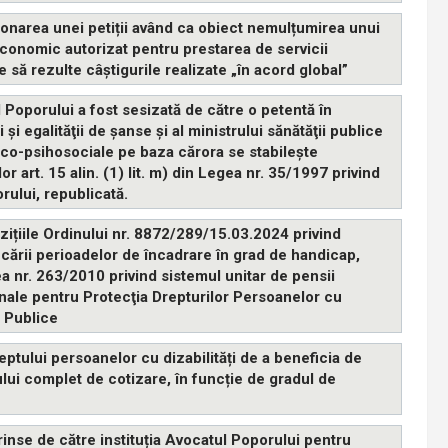
ionarea unei petiții având ca obiect nemulțumirea unui
 economic autorizat pentru prestarea de servicii
 să rezulte câștigurile realizate „în acord global”
 Poporului a fost sesizată de către o petentă în
 şi egalităţii de șanse şi al ministrului sănătăţii publice
co-psihosociale pe baza cărora se stabileşte
r art. 15 alin. (1) lit. m) din Legea nr. 35/1997 privind
rului, republicată.
zițiile Ordinului nr. 8872/289/15.03.2024 privind
cării perioadelor de încadrare în grad de handicap,
ea nr. 263/2010 privind sistemul unitar de pensii
onale pentru Protecţia Drepturilor Persoanelor cu
i Publice
ptului persoanelor cu dizabilități de a beneficia de
lui complet de cotizare, în funcție de gradul de
inse de către instituția Avocatul Poporului pentru