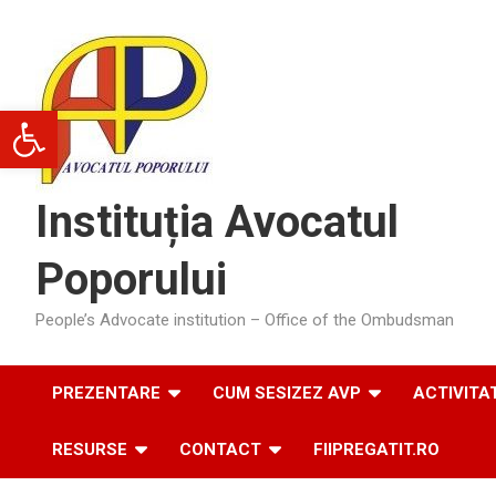
Skip
to
content
Deschide bara de unelte
Instituția Avocatul
Poporului
People’s Advocate institution – Office of the Ombudsman
PREZENTARE
CUM SESIZEZ AVP
ACTIVITA
RESURSE
CONTACT
FIIPREGATIT.RO