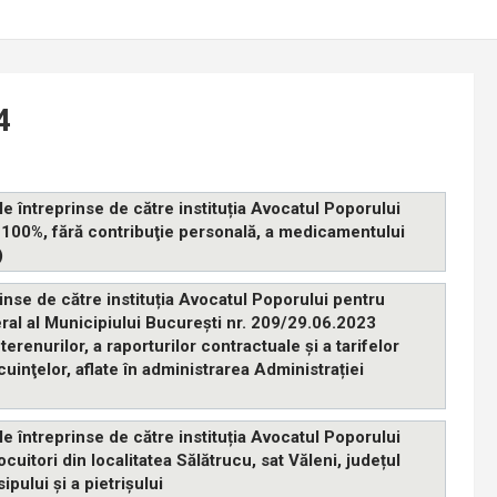
4
 întreprinse de către instituția Avocatul Poporului
100%, fără contribuţie personală, a medicamentului
)
nse de către instituția Avocatul Poporului pentru
eral al Municipiului București nr. 209/29.06.2023
erenurilor, a raporturilor contractuale şi a tarifelor
uinţelor, aflate în administrarea Administrației
 întreprinse de către instituția Avocatul Poporului
cuitori din localitatea Sălătrucu, sat Văleni, județul
pului și a pietrișului