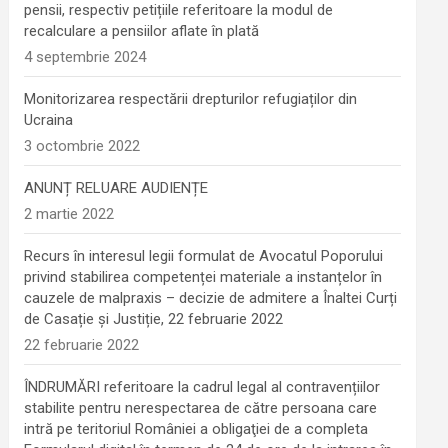
pensii, respectiv petițiile referitoare la modul de
recalculare a pensiilor aflate în plată
4 septembrie 2024
Monitorizarea respectării drepturilor refugiaților din
Ucraina
3 octombrie 2022
ANUNȚ RELUARE AUDIENȚE
2 martie 2022
Recurs în interesul legii formulat de Avocatul Poporului
privind stabilirea competenței materiale a instanțelor în
cauzele de malpraxis – decizie de admitere a Înaltei Curți
de Casație și Justiție, 22 februarie 2022
22 februarie 2022
ÎNDRUMĂRI referitoare la cadrul legal al contravențiilor
stabilite pentru nerespectarea de către persoana care
intră pe teritoriul României a obligaţiei de a completa