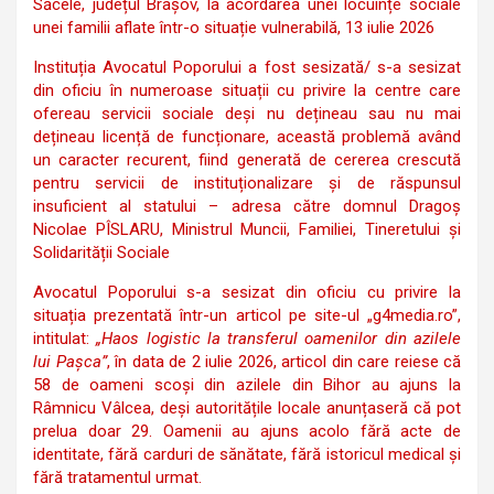
Săcele, județul Brașov, la acordarea unei locuințe sociale
unei familii aflate într-o situație vulnerabilă, 13 iulie 2026
Instituția Avocatul Poporului a fost sesizată/ s-a sesizat
din oficiu în numeroase situații cu privire la centre care
ofereau servicii sociale deși nu dețineau sau nu mai
dețineau licență de funcționare, această problemă având
un caracter recurent, fiind generată de cererea crescută
pentru servicii de instituționalizare și de răspunsul
insuficient al statului – adresa către domnul Dragoș
Nicolae PÎSLARU, Ministrul Muncii, Familiei, Tineretului și
Solidarității Sociale
Avocatul Poporului s-a sesizat din oficiu cu privire la
situația prezentată într-un articol pe site-ul „g4media.ro”,
intitulat:
„Haos logistic la transferul oamenilor din azilele
lui Pașca”
, în data de 2 iulie 2026, articol din care reiese că
58 de oameni scoși din azilele din Bihor au ajuns la
Râmnicu Vâlcea, deși autoritățile locale anunțaseră că pot
prelua doar 29. Oamenii au ajuns acolo fără acte de
identitate, fără carduri de sănătate, fără istoricul medical și
fără tratamentul urmat.