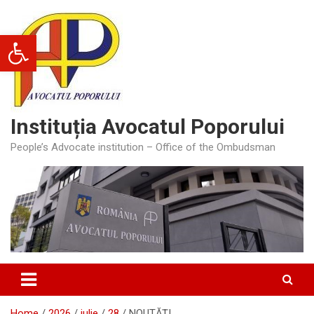
Skip
to
Deschide bara de unelte
content
Instituția Avocatul Poporului
People’s Advocate institution – Office of the Ombudsman
Home
2026
iulie
28
NOUTĂȚI