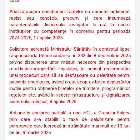
2026
Analiză asupra sancționării faptelor cu caracter antisemit,
rasist sau xenofob, precum și care însumează
caracteristicile discursului instigator la ură în cadrul
instituțiilor cu competențe în domeniu pentru perioada
2024-2025, 17 aprilie 2026
Solicitare adresată Ministrului Sănătății în contextul lipsei
răspunsului la Recomandarea nr. 242 din 8 decembrie 2025
privind dispunerea unor măsuri necesare din perspectiva
modificării/completării legislației, în sensul reglementării
unei proceduri care să se desfășoare cu celeritate pentru
pacienții oncologici, având drept scop evitarea deplasărilor
inutile pentru obținerea biletelor de trimitere, programărilor,
rețetelor etc. având în vedere infrastructura și digitalizarea
sistemului medical, 8 aprilie 2026
Acțiune în anularea parțială a unei HCL a Orașului Salcea
prin care s-a stabilit o taxă de salubrizare pentru
persoanele care lucrează în străinătate mai mult de 10 luni
pe an, 9 martie 2026