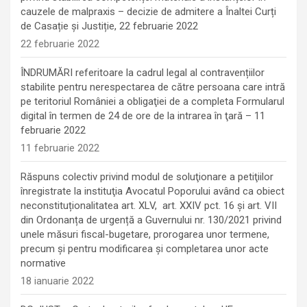
cauzele de malpraxis – decizie de admitere a Înaltei Curți
de Casație și Justiție, 22 februarie 2022
22 februarie 2022
ÎNDRUMĂRI referitoare la cadrul legal al contravențiilor
stabilite pentru nerespectarea de către persoana care intră
pe teritoriul României a obligaţiei de a completa Formularul
digital în termen de 24 de ore de la intrarea în ţară – 11
februarie 2022
11 februarie 2022
Răspuns colectiv privind modul de soluţionare a petiţiilor
înregistrate la instituţia Avocatul Poporului având ca obiect
neconstituționalitatea art. XLV, art. XXIV pct. 16 și art. VII
din Ordonanța de urgență a Guvernului nr. 130/2021 privind
unele măsuri fiscal-bugetare, prorogarea unor termene,
precum şi pentru modificarea şi completarea unor acte
normative
18 ianuarie 2022